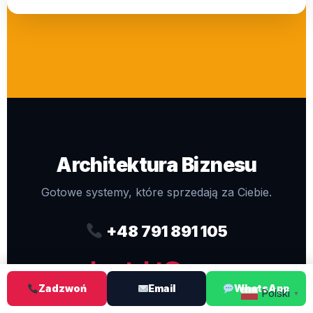
Architektura Biznesu
Gotowe systemy, które sprzedają za Ciebie.
+48 791 891 105
kontakt@pro-
Zadzwoń
Email
WhatsApp
webdesigns.eu
Polski
▼