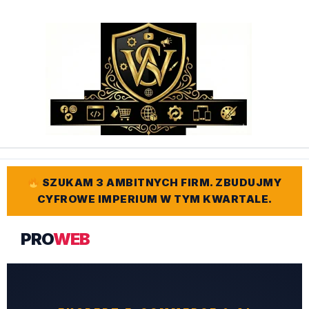
Przejdź
do
treści
SZUKAM 3 AMBITNYCH FIRM. ZBUDUJMY
CYFROWE IMPERIUM W TYM KWARTALE.
PRO
WEB