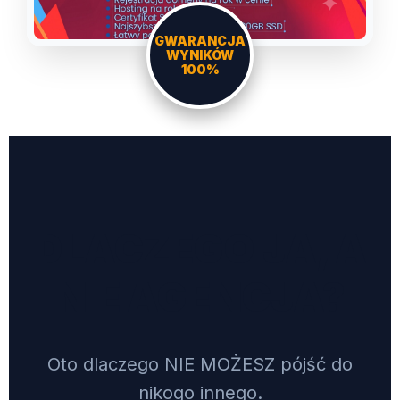
GWARANCJA
WYNIKÓW
100%
DLACZEGO JA, A
NIE AGENCJA?
Oto dlaczego NIE MOŻESZ pójść do
nikogo innego.