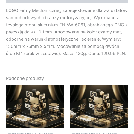
LOGO Firmy Mechanicznej, zaprojektowane dla warsztatów
samochodowych i branży motoryzacyjnej. Wykonane z
trwałego stopu aluminium EN AW-6061, obrabianego CNC z
precyzją do +/- 0.1mm. Anodowane na kolor czarny mat,
odporne na warunki atmosferyczne i ścieranie. Wymiary:
150mm x 75mm x 5mm. Mocowanie za pomocą dwóch
śrub M4 (brak w zestawie). Masa: 120g. Cena: 129.99 PLN.
Podobne produkty