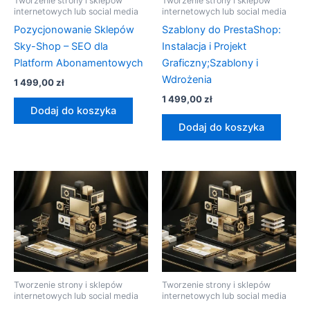
Tworzenie strony i sklepów
Tworzenie strony i sklepów
internetowych lub social media
internetowych lub social media
Pozycjonowanie Sklepów
Szablony do PrestaShop:
Sky-Shop – SEO dla
Instalacja i Projekt
Platform Abonamentowych
Graficzny;Szablony i
Wdrożenia
1 499,00
zł
1 499,00
zł
Dodaj do koszyka
Dodaj do koszyka
Tworzenie strony i sklepów
Tworzenie strony i sklepów
internetowych lub social media
internetowych lub social media