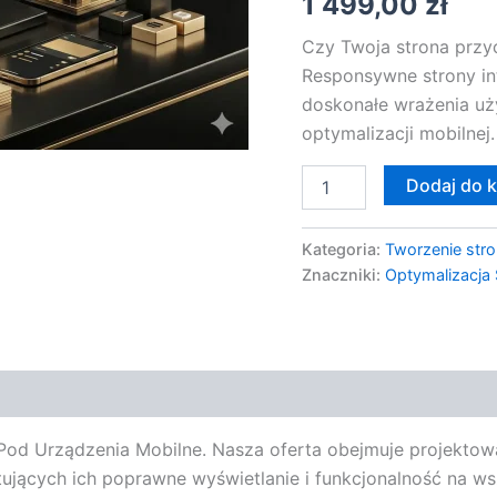
1 499,00
zł
Czy Twoja strona przy
Responsywne strony in
doskonałe wrażenia uż
optymalizacji mobilnej.
Dodaj do 
Kategoria:
Tworzenie stro
Znaczniki:
Optymalizacja
od Urządzenia Mobilne. Nasza oferta obejmuje projektowa
ujących ich poprawne wyświetlanie i funkcjonalność na w