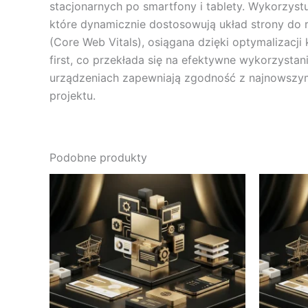
stacjonarnych po smartfony i tablety. Wykorzystu
które dynamicznie dostosowują układ strony do 
(Core Web Vitals), osiągana dzięki optymalizacji
first, co przekłada się na efektywne wykorzysta
urządzeniach zapewniają zgodność z najnowszymi
projektu.
Podobne produkty