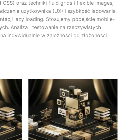
S) oraz techniki fluid grids i flexible images,
iadczenie użytkownika (UX) i szybkość ładowania
ntacji lazy loading. Stosujemy podejście mobile-
ch. Analiza i testowanie na rzeczywistych
a indywidualnie w zależności od złożoności