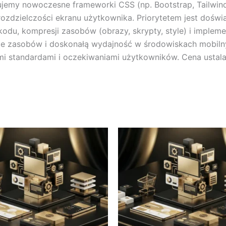
jemy nowoczesne frameworki CSS (np. Bootstrap, Tailwind CS
rozdzielczości ekranu użytkownika. Priorytetem jest dośw
 kodu, kompresji zasobów (obrazy, skrypty, style) i impleme
nie zasobów i doskonałą wydajność w środowiskach mobilny
 standardami i oczekiwaniami użytkowników. Cena ustalan