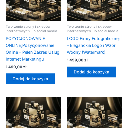
Tworzenie strony i sklepów
Tworzenie strony i sklepów
internetowych lub social media
internetowych lub social media
POZYCJONOWANIE
LOGO Firmy Fotograficznej
ONLINE;Pozycjonowanie
– Eleganckie Logo i Wzór
Online – Pełen Zakres Usług
Wodny (Watermark)
Internet Marketingu
1 499,00
zł
1 499,00
zł
Dodaj do koszyka
Dodaj do koszyka