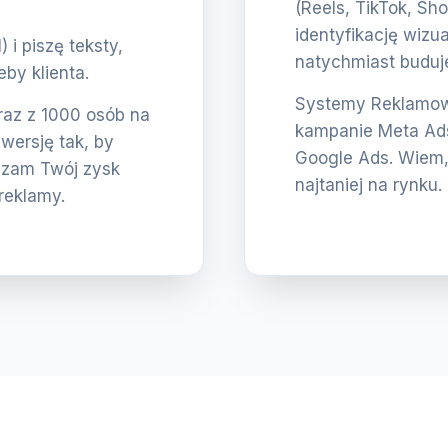
(Reels, TikTok, Sho
identyfikację wizua
i piszę teksty,
natychmiast buduje
eby klienta.
Systemy Reklamowe
eraz z 1000 osób na
kampanie Meta Ads
nwersję tak, by
Google Ads. Wiem,
szam Twój zysk
najtaniej na rynku.
reklamy.