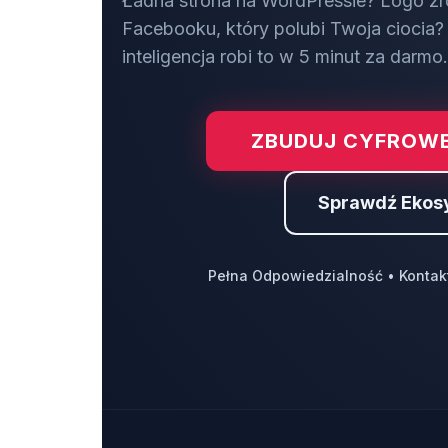
Ładna strona na WordPressie? Logo zr
Facebooku, który polubi Twoja ciocia? 
inteligencja robi to w 5 minut za darmo.
ZBUDUJ CYFROWE
Sprawdź Ekos
Pełna Odpowiedzialność • Kontak