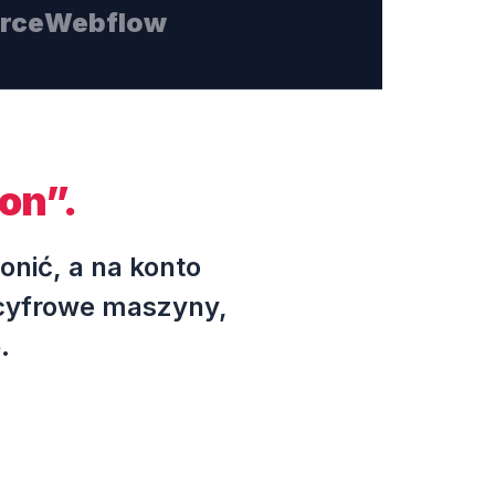
rce
Webflow
ron”.
onić, a na konto
 cyfrowe maszyny,
.