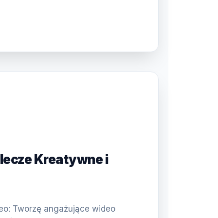
plecze Kreatywne i
)
deo: Tworzę angażujące wideo