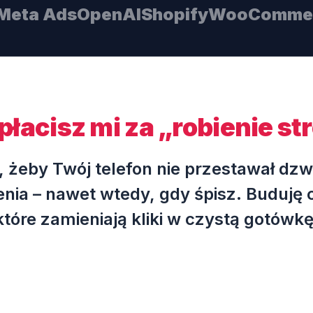
Meta Ads
OpenAI
Shopify
WooComme
płacisz mi za „robienie st
o, żeby Twój telefon nie przestawał dzw
nia – nawet wtedy, gdy śpisz. Buduję
które zamieniają kliki w czystą gotówkę