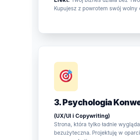
Efekt:
Twój biznes działa bez Two
Kupujesz z powrotem swój wolny 
3. Psychologia Konwe
(UX/UI i Copywriting)
Strona, która tylko ładnie wygląda,
bezużyteczna. Projektuję w oparci