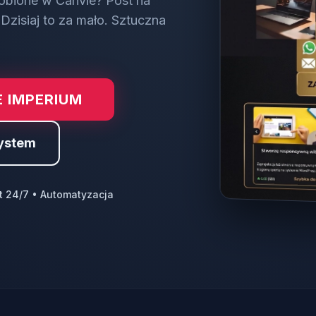
obione w Canvie? Post na
Dzisiaj to za mało. Sztuczna
 IMPERIUM
ystem
t 24/7 • Automatyzacja