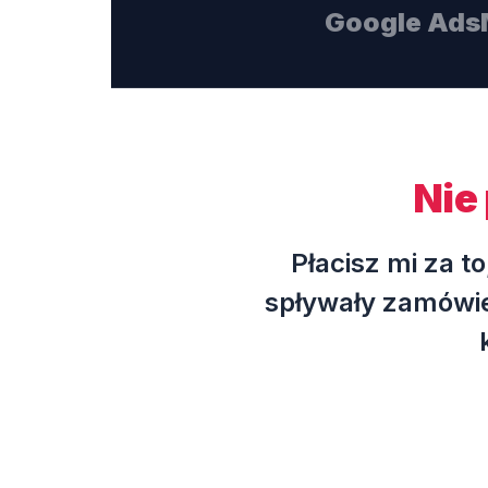
Google Ads
Nie 
Płacisz mi za t
spływały zamówie