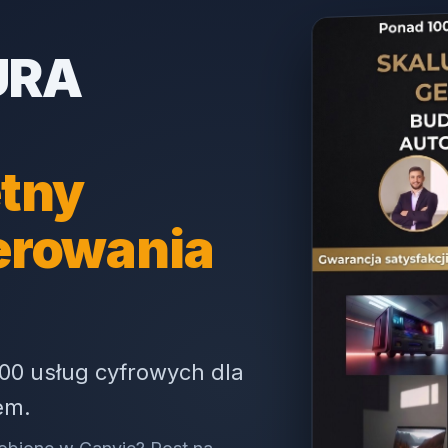
URA
tny
erowania
00 usług cyfrowych dla
em.