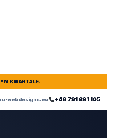
TYM KWARTALE.
+48 791 891 105
ro-webdesigns.eu