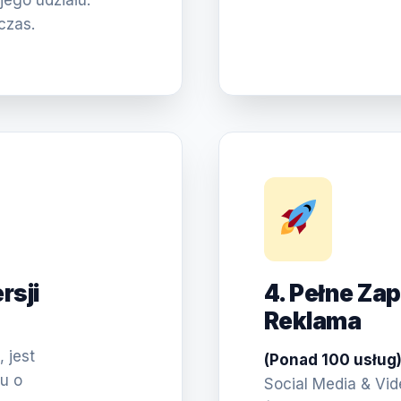
jego udziału.
czas.
rsji
4. Pełne Za
Reklama
 jest
(Ponad 100 usług
u o
Social Media & Vi