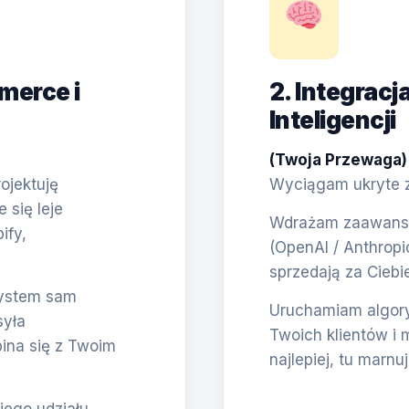
merce i
2. Integracj
Inteligencji
(Twoja Przewaga)
ojektuję
Wyciągam ukryte zł
się leje
Wdrażam zaawanso
ify,
(OpenAI / Anthropi
sprzedają za Ciebie
System sam
Uruchamiam algory
syła
Twoich klientów i 
pina się z Twoim
najlepiej, tu marnu