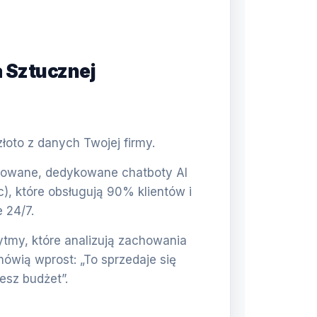
a Sztucznej
oto z danych Twojej firmy.
wane, dedykowane chatboty AI
c), które obsługują 90% klientów i
 24/7.
tmy, które analizują zachowania
mówią wprost: „To sprzedaje się
jesz budżet”.