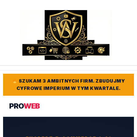
Przejdź
do
treści
SZUKAM 3 AMBITNYCH FIRM. ZBUDUJMY
CYFROWE IMPERIUM W TYM KWARTALE.
PRO
WEB