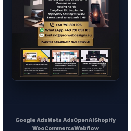
Google Ads
Meta Ads
OpenAI
Shopify
WooCommerce
Webflow