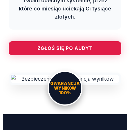
Twoim obecnym systemie, przez
które co miesiąc uciekają Ci tysiące
złotych.
ZGŁOŚ SIĘ PO AUDYT
GWARANCJA
WYNIKÓW
100%