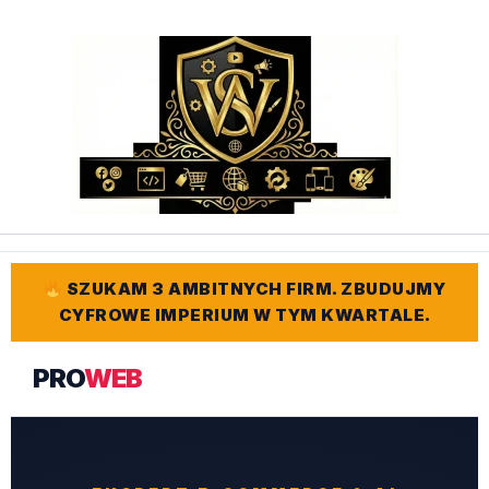
Przejdź
do
treści
SZUKAM 3 AMBITNYCH FIRM. ZBUDUJMY
CYFROWE IMPERIUM W TYM KWARTALE.
PRO
WEB