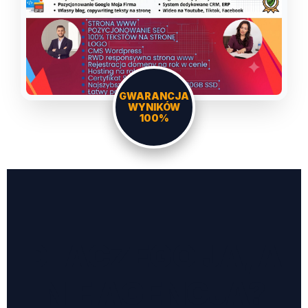
GWARANCJA
WYNIKÓW
100%
DLACZEGO JA, A
NIE AGENCJA?