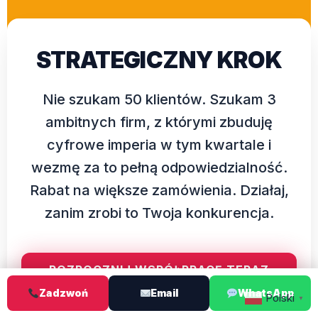
STRATEGICZNY KROK
Nie szukam 50 klientów. Szukam 3
ambitnych firm, z którymi zbuduję
cyfrowe imperia w tym kwartale i
wezmę za to pełną odpowiedzialność.
Rabat na większe zamówienia. Działaj,
zanim zrobi to Twoja konkurencja.
ROZPOCZNIJ WSPÓŁPRACĘ TERAZ
Zadzwoń
Email
WhatsApp
Polski
▼
Kontakt tel, WhatsApp lub email 24/7