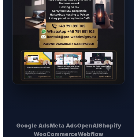
Google Ads
Meta Ads
OpenAI
Shopify
WooCommerce
Webflow