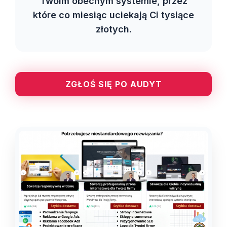
Twoim obecnym systemie, przez
które co miesiąc uciekają Ci tysiące
złotych.
ZGŁOŚ SIĘ PO AUDYT