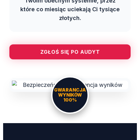
Twoim obecnym systemie, przez
które co miesiąc uciekają Ci tysiące
złotych.
ZGŁOŚ SIĘ PO AUDYT
GWARANCJA
WYNIKÓW
100%