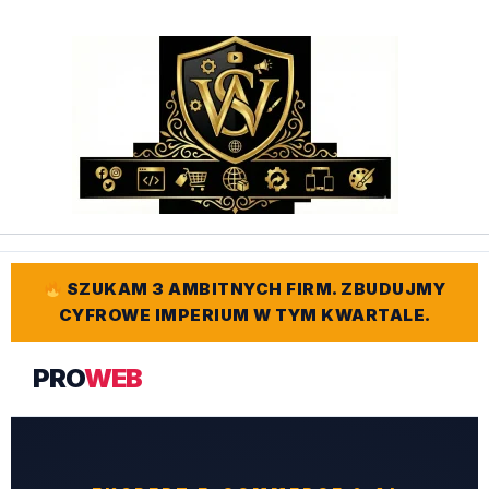
Przejdź
do
treści
SZUKAM 3 AMBITNYCH FIRM. ZBUDUJMY
CYFROWE IMPERIUM W TYM KWARTALE.
PRO
WEB