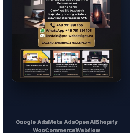
Google Ads
Meta Ads
OpenAI
Shopify
WooCommerce
Webflow