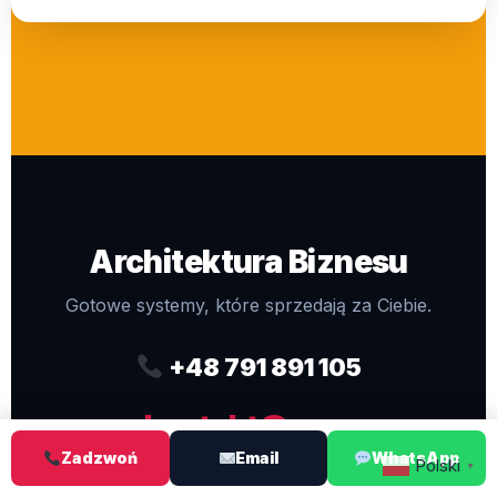
Architektura Biznesu
Gotowe systemy, które sprzedają za Ciebie.
+48 791 891 105
kontakt@pro-
Zadzwoń
Email
WhatsApp
webdesigns.eu
Polski
▼