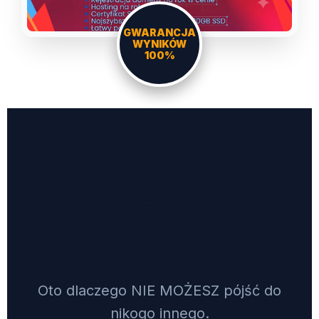
GWARANCJA
WYNIKÓW
100%
DLACZEGO JA, A
NIE AGENCJA?
Oto dlaczego NIE MOŻESZ pójść do
nikogo innego.