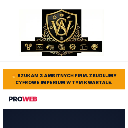
Przejdź
do
treści
SZUKAM 3 AMBITNYCH FIRM. ZBUDUJMY
CYFROWE IMPERIUM W TYM KWARTALE.
PRO
WEB