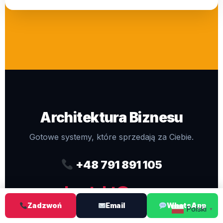
Architektura Biznesu
Gotowe systemy, które sprzedają za Ciebie.
+48 791 891 105
kontakt@pro-
Zadzwoń
Email
WhatsApp
webdesigns.eu
Polski
▼