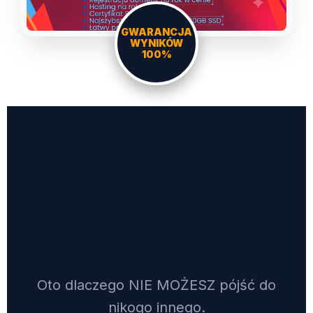
GWARANCJA
WYNIKÓW
100%
DLACZEGO JA, A
NIE AGENCJA?
Oto dlaczego NIE MOŻESZ pójść do
nikogo innego.