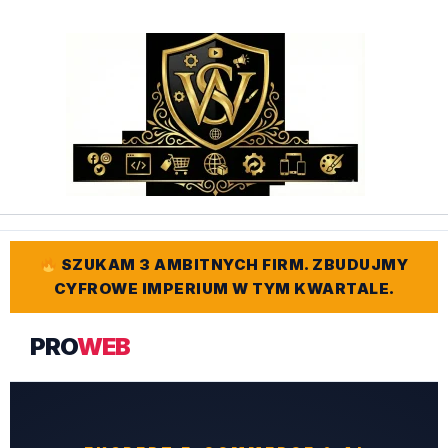
Przejdź
do
treści
SZUKAM 3 AMBITNYCH FIRM. ZBUDUJMY
CYFROWE IMPERIUM W TYM KWARTALE.
PRO
WEB