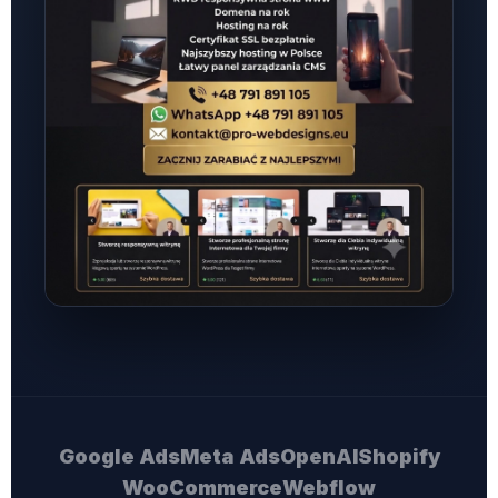
Google Ads
Meta Ads
OpenAI
Shopify
WooCommerce
Webflow