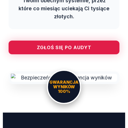
Twoim obecnym systemie, przez
które co miesiąc uciekają Ci tysiące
złotych.
ZGŁOŚ SIĘ PO AUDYT
GWARANCJA
WYNIKÓW
100%