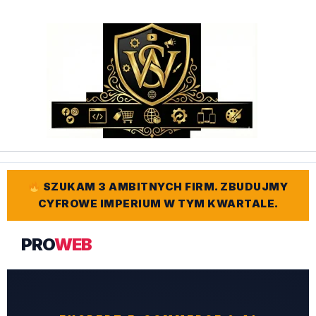
Przejdź
do
treści
SZUKAM 3 AMBITNYCH FIRM. ZBUDUJMY
CYFROWE IMPERIUM W TYM KWARTALE.
PRO
WEB