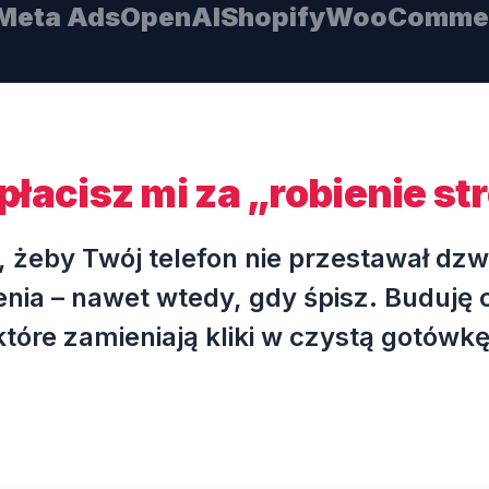
Meta Ads
OpenAI
Shopify
WooComme
płacisz mi za „robienie st
o, żeby Twój telefon nie przestawał dzw
nia – nawet wtedy, gdy śpisz. Buduję
które zamieniają kliki w czystą gotówkę