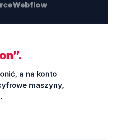
rce
Webflow
ron”.
onić, a na konto
 cyfrowe maszyny,
.