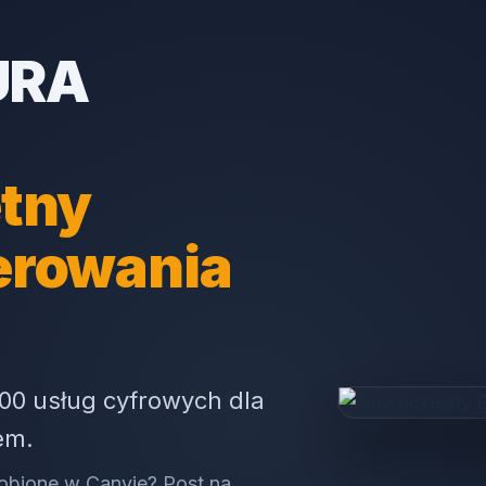
URA
tny
erowania
00 usług cyfrowych dla
em.
obione w Canvie? Post na