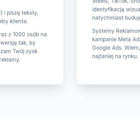
(Reels, TikTok, Sho
identyfikację wizua
i piszę teksty,
natychmiast buduje
eby klienta.
Systemy Reklamowe
eraz z 1000 osób na
kampanie Meta Ads
nwersję tak, by
Google Ads. Wiem,
szam Twój zysk
najtaniej na rynku.
reklamy.