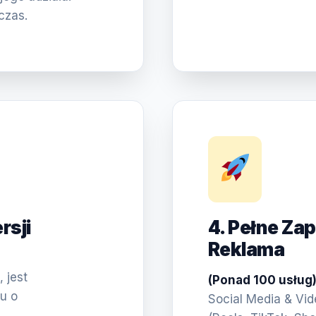
czas.
rsji
4. Pełne Za
Reklama
 jest
(Ponad 100 usług
u o
Social Media & Vi