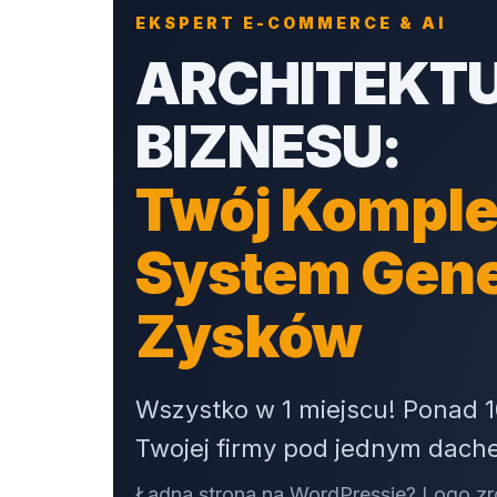
EKSPERT E-COMMERCE & AI
ARCHITEKT
BIZNESU:
Twój Komple
System Gen
Zysków
Wszystko w 1 miejscu! Ponad 1
Twojej firmy pod jednym dach
Ładna strona na WordPressie? Logo zr