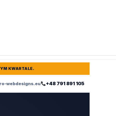
TYM KWARTALE.
+48 791 891 105
ro-webdesigns.eu