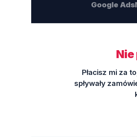
Google Ads
Nie 
Płacisz mi za t
spływały zamówie