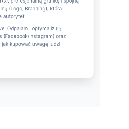
rts), profesjonalną grafikę i spójną
lną (Logo, Branding), która
 autorytet.
: Odpalam i optymalizuję
 (Facebook/Instagram) oraz
 jak kupować uwagę ludzi