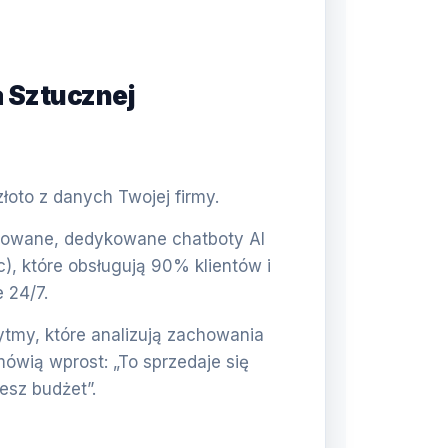
a Sztucznej
oto z danych Twojej firmy.
wane, dedykowane chatboty AI
c), które obsługują 90% klientów i
 24/7.
tmy, które analizują zachowania
mówią wprost: „To sprzedaje się
jesz budżet”.