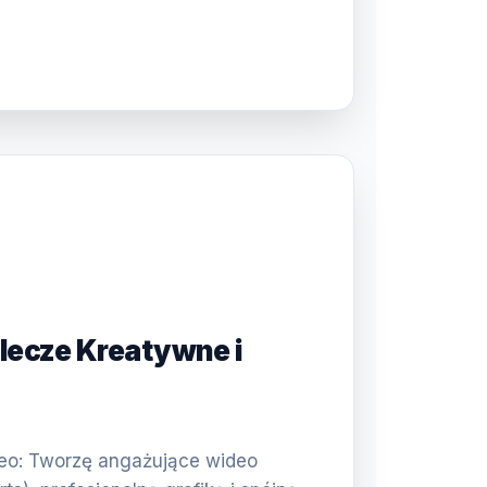
plecze Kreatywne i
)
deo: Tworzę angażujące wideo