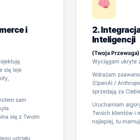
merce i
2. Integracj
Inteligencji
(Twoja Przewaga)
ojektuję
Wyciągam ukryte zł
się leje
Wdrażam zaawanso
ify,
(OpenAI / Anthropi
sprzedają za Ciebie
System sam
Uruchamiam algory
syła
Twoich klientów i 
pina się z Twoim
najlepiej, tu marnu
jego udziału.