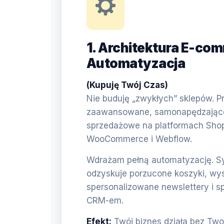
1. Architektura E-com
Automatyzacja
(Kupuję Twój Czas)
Nie buduję „zwykłych” sklepów. Pr
zaawansowane, samonapędzające 
sprzedażowe na platformach Shop
WooCommerce i Webflow.
Wdrażam pełną automatyzację. 
odzyskuje porzucone koszyki, wy
spersonalizowane newslettery i s
CRM-em.
Efekt:
Twój biznes działa bez Two