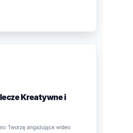
plecze Kreatywne i
)
deo: Tworzę angażujące wideo