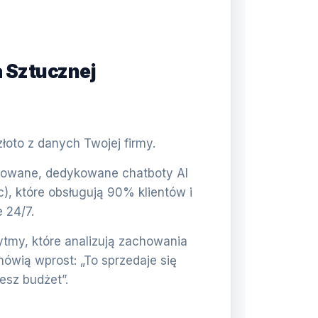
a Sztucznej
oto z danych Twojej firmy.
wane, dedykowane chatboty AI
c), które obsługują 90% klientów i
 24/7.
tmy, które analizują zachowania
mówią wprost: „To sprzedaje się
jesz budżet”.