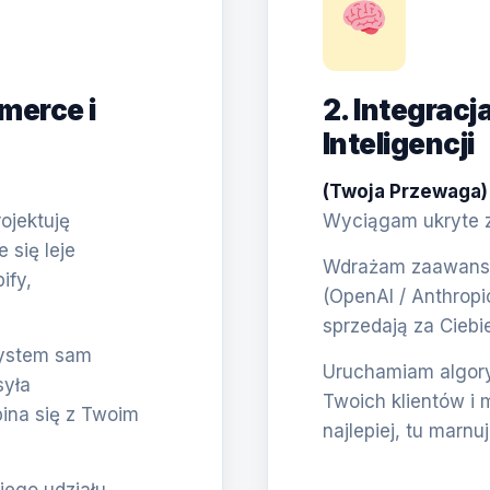
merce i
2. Integracj
Inteligencji
(Twoja Przewaga)
ojektuję
Wyciągam ukryte zł
się leje
Wdrażam zaawanso
ify,
(OpenAI / Anthropi
sprzedają za Ciebie
System sam
Uruchamiam algory
syła
Twoich klientów i 
pina się z Twoim
najlepiej, tu marnu