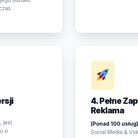
jego udziału.
czas.
rsji
4. Pełne Za
Reklama
 jest
(Ponad 100 usług
u o
Social Media & Vi