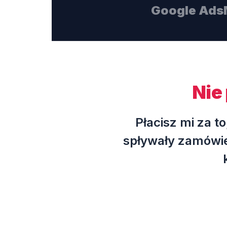
Google Ads
Nie 
Płacisz mi za t
spływały zamówie