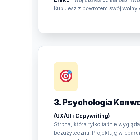
Efekt:
Twój biznes działa bez Two
Kupujesz z powrotem swój wolny 
3. Psychologia Konwe
(UX/UI i Copywriting)
Strona, która tylko ładnie wygląda,
bezużyteczna. Projektuję w oparci