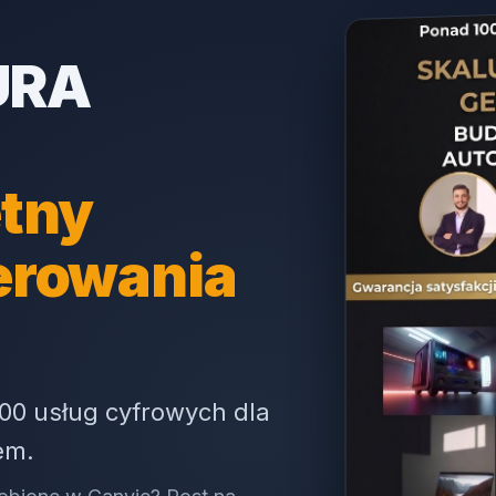
URA
tny
erowania
00 usług cyfrowych dla
em.