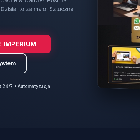
obione w Canvie? Post na
Dzisiaj to za mało. Sztuczna
 IMPERIUM
ystem
t 24/7 • Automatyzacja