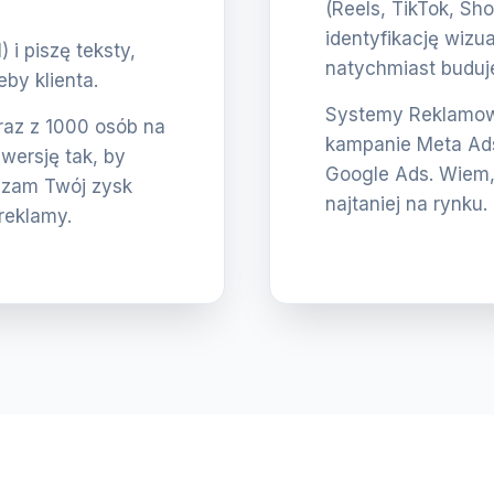
(Reels, TikTok, Sho
identyfikację wizua
i piszę teksty,
natychmiast buduje
eby klienta.
Systemy Reklamowe
eraz z 1000 osób na
kampanie Meta Ads
nwersję tak, by
Google Ads. Wiem,
szam Twój zysk
najtaniej na rynku.
reklamy.