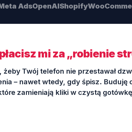
Meta Ads
OpenAI
Shopify
WooComme
płacisz mi za „robienie st
o, żeby Twój telefon nie przestawał dzw
nia – nawet wtedy, gdy śpisz. Buduję
które zamieniają kliki w czystą gotówkę