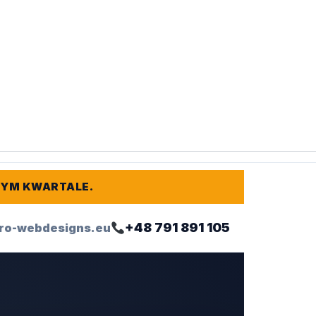
TYM KWARTALE.
+48 791 891 105
ro-webdesigns.eu