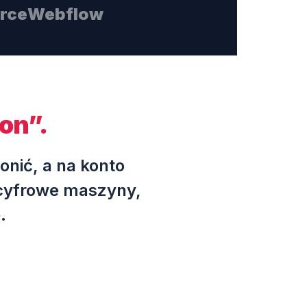
rce
Webflow
ron”.
onić, a na konto
 cyfrowe maszyny,
.