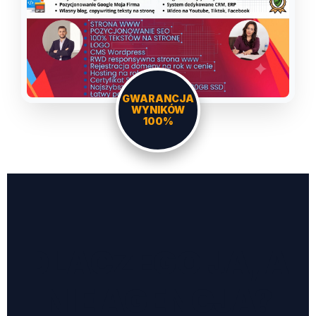
GWARANCJA
WYNIKÓW
100%
DLACZEGO JA, A
NIE AGENCJA?