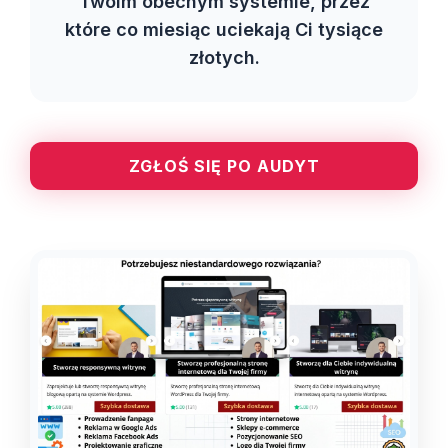
Twoim obecnym systemie, przez
które co miesiąc uciekają Ci tysiące
złotych.
ZGŁOŚ SIĘ PO AUDYT