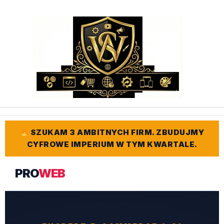
Przejdź
do
treści
SZUKAM 3 AMBITNYCH FIRM. ZBUDUJMY
CYFROWE IMPERIUM W TYM KWARTALE.
PRO
WEB