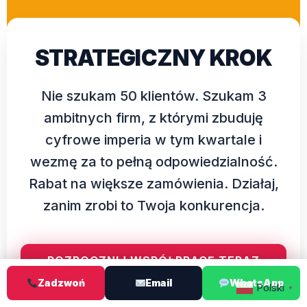
STRATEGICZNY KROK
Nie szukam 50 klientów. Szukam 3
ambitnych firm, z którymi zbuduję
cyfrowe imperia w tym kwartale i
wezmę za to pełną odpowiedzialność.
Rabat na większe zamówienia. Działaj,
zanim zrobi to Twoja konkurencja.
ROZPOCZNIJ WSPÓŁPRACĘ TERAZ
Zadzwoń
Email
WhatsApp
Polski
▼
Kontakt tel, WhatsApp lub email 24/7