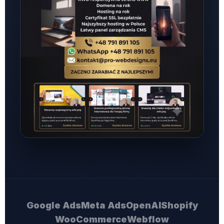
Google Ads
Meta Ads
OpenAI
Shopify
WooCommerce
Webflow