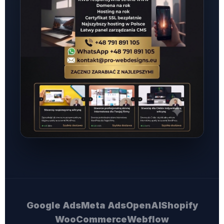
Google Ads
Meta Ads
OpenAI
Shopify
WooCommerce
Webflow