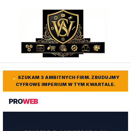
Przejdź
do
treści
SZUKAM 3 AMBITNYCH FIRM. ZBUDUJMY
CYFROWE IMPERIUM W TYM KWARTALE.
PRO
WEB