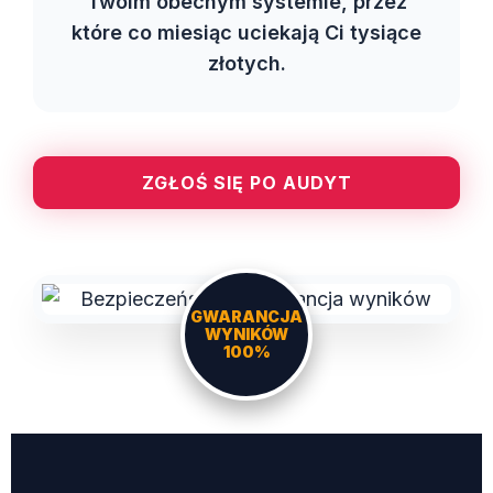
Twoim obecnym systemie, przez
które co miesiąc uciekają Ci tysiące
złotych.
ZGŁOŚ SIĘ PO AUDYT
GWARANCJA
WYNIKÓW
100%