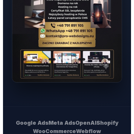
Google Ads
Meta Ads
OpenAI
Shopify
WooCommerce
Webflow