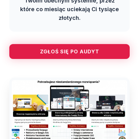
Twoim obecnym systemie, przez
które co miesiąc uciekają Ci tysiące
złotych.
ZGŁOŚ SIĘ PO AUDYT