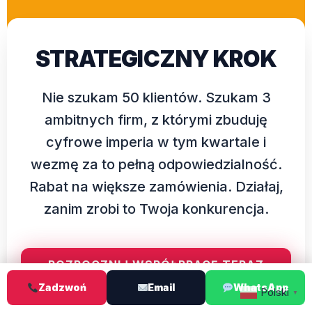
STRATEGICZNY KROK
Nie szukam 50 klientów. Szukam 3
ambitnych firm, z którymi zbuduję
cyfrowe imperia w tym kwartale i
wezmę za to pełną odpowiedzialność.
Rabat na większe zamówienia. Działaj,
zanim zrobi to Twoja konkurencja.
ROZPOCZNIJ WSPÓŁPRACĘ TERAZ
Zadzwoń
Email
WhatsApp
Polski
▼
Kontakt tel, WhatsApp lub email 24/7