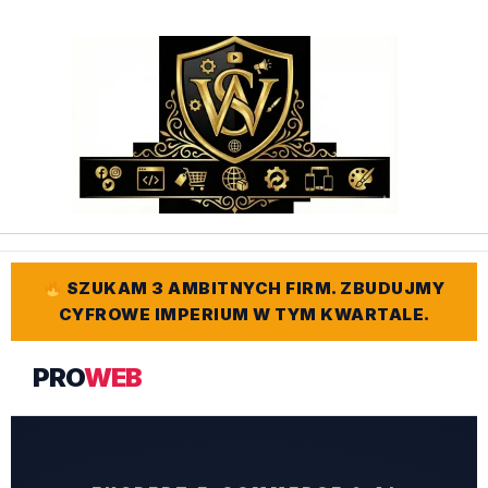
Przejdź
do
treści
SZUKAM 3 AMBITNYCH FIRM. ZBUDUJMY
CYFROWE IMPERIUM W TYM KWARTALE.
PRO
WEB