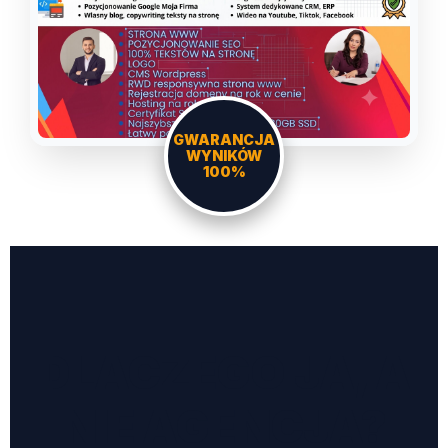
GWARANCJA
WYNIKÓW
100%
DLACZEGO JA, A
NIE AGENCJA?