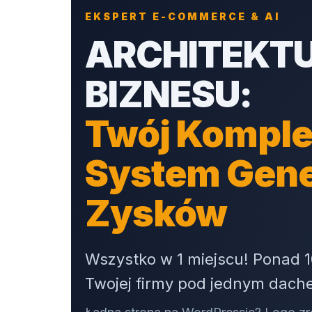
EKSPERT E-COMMERCE & AI
ARCHITEKT
BIZNESU:
Twój Komple
System Gen
Zysków
Wszystko w 1 miejscu! Ponad 1
Twojej firmy pod jednym dach