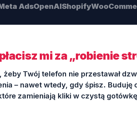
Meta Ads
OpenAI
Shopify
WooComme
płacisz mi za „robienie st
o, żeby Twój telefon nie przestawał dzw
nia – nawet wtedy, gdy śpisz. Buduję
które zamieniają kliki w czystą gotówkę