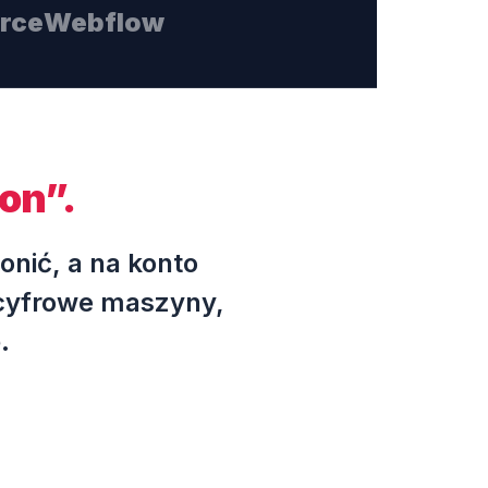
rce
Webflow
ron”.
onić, a na konto
 cyfrowe maszyny,
.