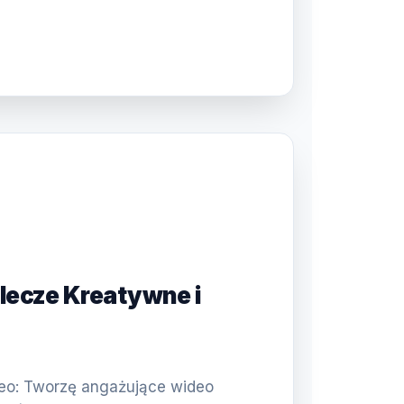
plecze Kreatywne i
)
deo: Tworzę angażujące wideo