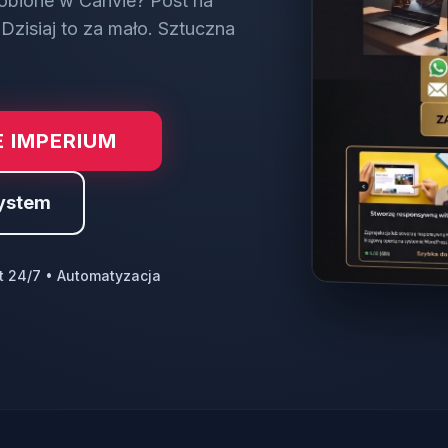
obione w Canvie? Post na
Dzisiaj to za mało. Sztuczna
 IMPERIUM
ystem
t 24/7 • Automatyzacja