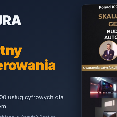
URA
tny
erowania
00 usług cyfrowych dla
em.