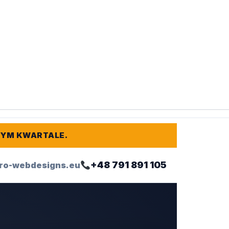
TYM KWARTALE.
+48 791 891 105
ro-webdesigns.eu