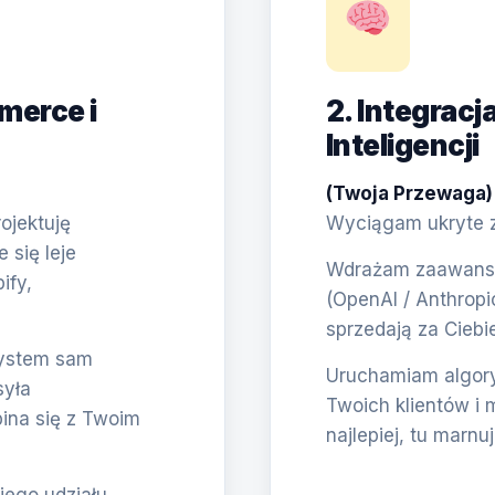
merce i
2. Integracj
Inteligencji
(Twoja Przewaga)
ojektuję
Wyciągam ukryte zł
się leje
Wdrażam zaawanso
ify,
(OpenAI / Anthropi
sprzedają za Ciebie
System sam
Uruchamiam algory
syła
Twoich klientów i 
pina się z Twoim
najlepiej, tu marnu