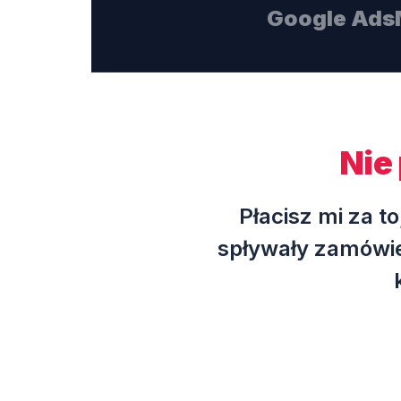
Google Ads
Nie 
Płacisz mi za t
spływały zamówie