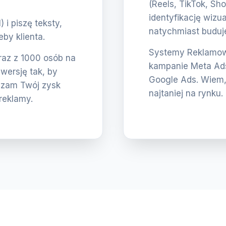
(Reels, TikTok, Sho
identyfikację wizua
i piszę teksty,
natychmiast buduje
eby klienta.
Systemy Reklamowe
eraz z 1000 osób na
kampanie Meta Ads
nwersję tak, by
Google Ads. Wiem,
szam Twój zysk
najtaniej na rynku.
reklamy.