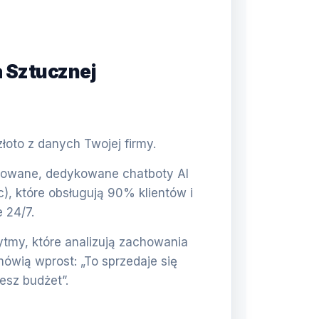
a Sztucznej
oto z danych Twojej firmy.
wane, dedykowane chatboty AI
c), które obsługują 90% klientów i
 24/7.
tmy, które analizują zachowania
mówią wprost: „To sprzedaje się
jesz budżet”.