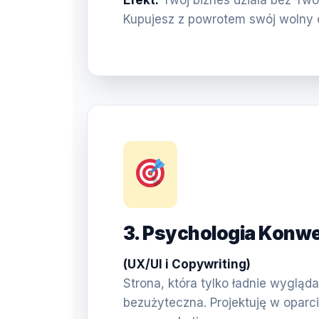
Efekt:
Twój biznes działa bez Two
Kupujesz z powrotem swój wolny 
3. Psychologia Konwe
(UX/UI i Copywriting)
Strona, która tylko ładnie wygląda,
bezużyteczna. Projektuję w oparci