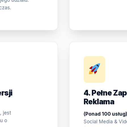
jego udziału.
czas.
rsji
4. Pełne Za
Reklama
 jest
(Ponad 100 usług
u o
Social Media & Vi