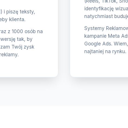
(Reels, TikTok, Sho
identyfikację wizua
i piszę teksty,
natychmiast buduje
eby klienta.
Systemy Reklamowe
eraz z 1000 osób na
kampanie Meta Ads
nwersję tak, by
Google Ads. Wiem,
szam Twój zysk
najtaniej na rynku.
reklamy.