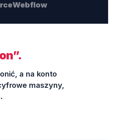
rce
Webflow
ron”.
onić, a na konto
 cyfrowe maszyny,
.