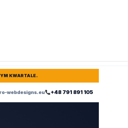
TYM KWARTALE.
+48 791 891 105
ro-webdesigns.eu