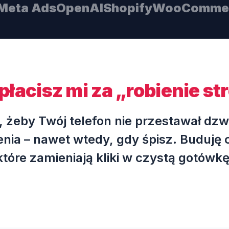
Meta Ads
OpenAI
Shopify
WooComme
płacisz mi za „robienie st
o, żeby Twój telefon nie przestawał dzw
nia – nawet wtedy, gdy śpisz. Buduję
które zamieniają kliki w czystą gotówkę