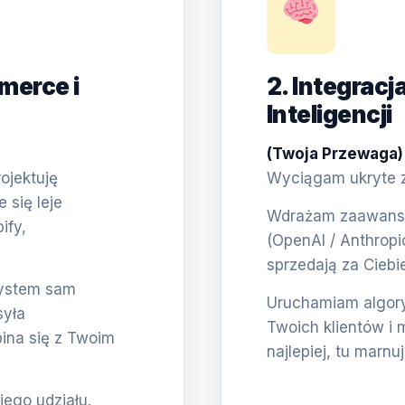
merce i
2. Integracj
Inteligencji
(Twoja Przewaga)
ojektuję
Wyciągam ukryte zł
się leje
Wdrażam zaawanso
ify,
(OpenAI / Anthropi
sprzedają za Ciebie
System sam
Uruchamiam algory
syła
Twoich klientów i 
pina się z Twoim
najlepiej, tu marnu
jego udziału.