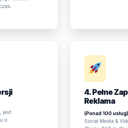
czas.
rsji
4. Pełne Za
Reklama
 jest
(Ponad 100 usług
u o
Social Media & Vi