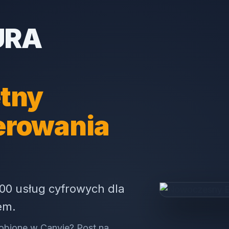
URA
tny
erowania
00 usług cyfrowych dla
em.
obione w Canvie? Post na