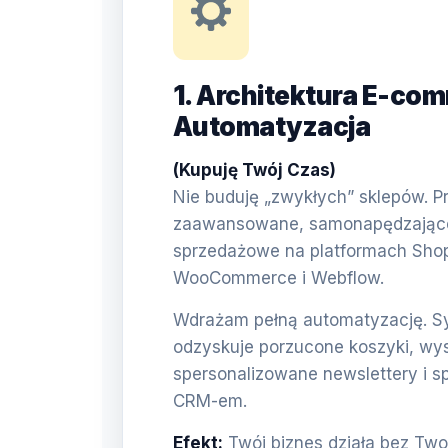
1. Architektura E-com
Automatyzacja
(Kupuję Twój Czas)
Nie buduję „zwykłych” sklepów. Pr
zaawansowane, samonapędzające 
sprzedażowe na platformach Shop
WooCommerce i Webflow.
Wdrażam pełną automatyzację. 
odzyskuje porzucone koszyki, wy
spersonalizowane newslettery i s
CRM-em.
Efekt:
Twój biznes działa bez Two