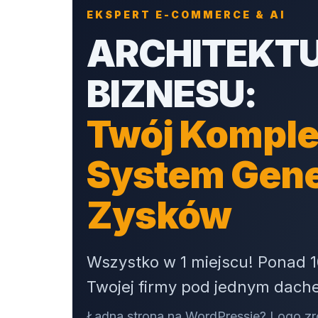
EKSPERT E-COMMERCE & AI
ARCHITEKT
BIZNESU:
Twój Komple
System Gen
Zysków
Wszystko w 1 miejscu! Ponad 1
Twojej firmy pod jednym dach
Ładna strona na WordPressie? Logo zr