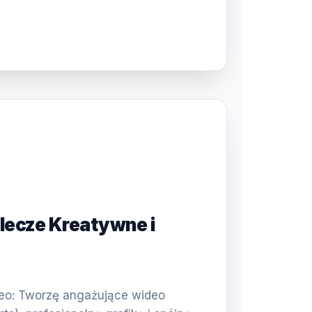
plecze Kreatywne i
)
deo: Tworzę angażujące wideo