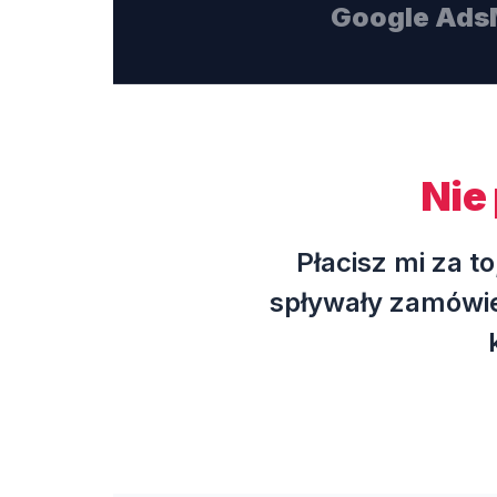
Google Ads
Nie 
Płacisz mi za t
spływały zamówie