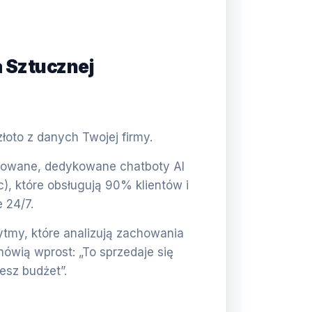
a Sztucznej
oto z danych Twojej firmy.
wane, dedykowane chatboty AI
c), które obsługują 90% klientów i
 24/7.
tmy, które analizują zachowania
mówią wprost: „To sprzedaje się
jesz budżet”.