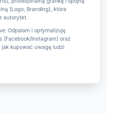
rts), profesjonalną grafikę i spójną
lną (Logo, Branding), która
 autorytet.
: Odpalam i optymalizuję
 (Facebook/Instagram) oraz
 jak kupować uwagę ludzi