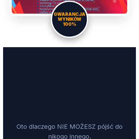
GWARANCJA
WYNIKÓW
100%
DLACZEGO JA, A
NIE AGENCJA?
Oto dlaczego NIE MOŻESZ pójść do
nikogo innego.