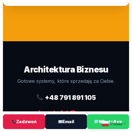
Architektura Biznesu
Gotowe systemy, które sprzedają za Ciebie.
+48 791 891 105
kontakt@pro-
Zadzwoń
Email
WhatsApp
webdesigns.eu
Polski
▼