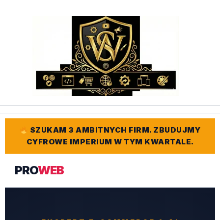
Przejdź
do
treści
SZUKAM 3 AMBITNYCH FIRM. ZBUDUJMY
CYFROWE IMPERIUM W TYM KWARTALE.
PRO
WEB