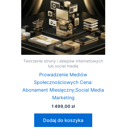
Tworzenie strony i sklepów internetowych
lub social media
Prowadzenie Mediów
Społecznościowych Cena:
Abonament Miesięczny;Social Media
Marketing
1 499,00
zł
Dodaj do koszyka