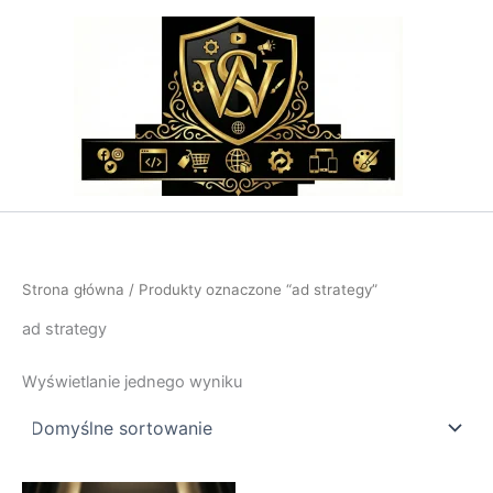
Przejdź
do
treści
Strona główna
/ Produkty oznaczone “ad strategy”
ad strategy
Wyświetlanie jednego wyniku