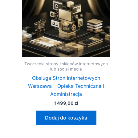
Tworzenie strony i sklepów internetowych
lub social media
Obsługa Stron Internetowych
Warszawa – Opieka Techniczna i
Administracja
1 499,00
zł
Dodaj do koszyka