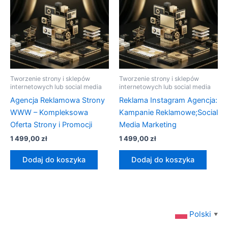
Tworzenie strony i sklepów
Tworzenie strony i sklepów
internetowych lub social media
internetowych lub social media
Agencja Reklamowa Strony
Reklama Instagram Agencja:
WWW – Kompleksowa
Kampanie Reklamowe;Social
Oferta Strony i Promocji
Media Marketing
1 499,00
zł
1 499,00
zł
Dodaj do koszyka
Dodaj do koszyka
Polski
▼