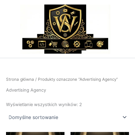
Przejdź
do
treści
Strona główna
/ Produkty oznaczone “Advertising Agency”
Advertising Agency
Wyświetlanie wszystkich wyników: 2