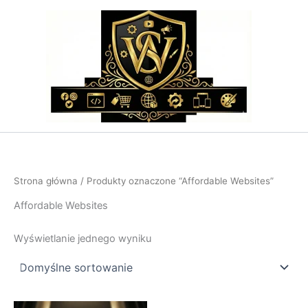
Przejdź
do
treści
Strona główna
/ Produkty oznaczone “Affordable Websites”
Affordable Websites
Wyświetlanie jednego wyniku