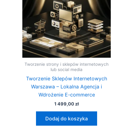
Tworzenie strony i sklepów internetowych
lub social media
Tworzenie Sklepów Internetowych
Warszawa – Lokalna Agencja i
Wdrożenie E-commerce
1 499,00
zł
Dodaj do koszyka