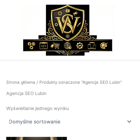
Przejdź
do
treści
Strona główna
/ Produkty oznaczone “Agencja SEO Lubin”
Agencja SEO Lubin
Wyświetlanie jednego wyniku