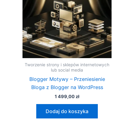
Tworzenie strony i sklepów internetowych
lub social media
Blogger Motywy – Przeniesienie
Bloga z Blogger na WordPress
1 499,00
zł
Dodaj do koszyka