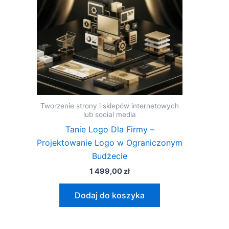
Tworzenie strony i sklepów internetowych
lub social media
Tanie Logo Dla Firmy –
Projektowanie Logo w Ograniczonym
Budżecie
1 499,00
zł
Dodaj do koszyka