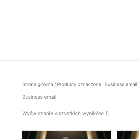
Przejdź
do
treści
Strona główna
/ Produkty oznaczone “Business email”
Business email
Wyświetlanie wszystkich wyników: 5