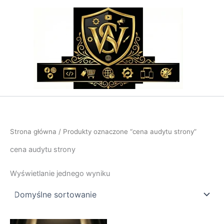
Przejdź
do
treści
Strona główna
/ Produkty oznaczone “cena audytu strony”
cena audytu strony
Wyświetlanie jednego wyniku