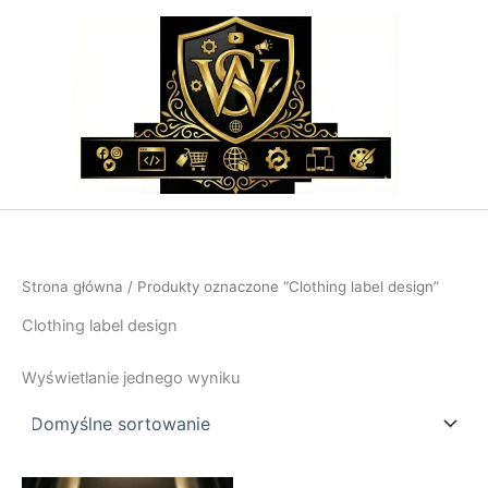
Przejdź
do
treści
Strona główna
/ Produkty oznaczone “Clothing label design”
Clothing label design
Wyświetlanie jednego wyniku