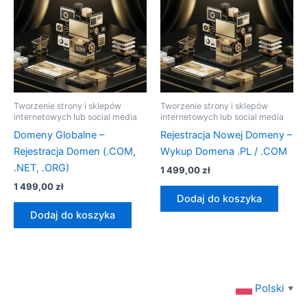
Tworzenie strony i sklepów
Tworzenie strony i sklepów
internetowych lub social media
internetowych lub social media
Domeny Globalne –
Rejestracja Nowej Domeny –
Rejestracja Domen (.COM,
Wykup Domena .PL / .COM
.NET, .ORG)
1 499,00
zł
1 499,00
zł
Dodaj do koszyka
Dodaj do koszyka
Polski
▼