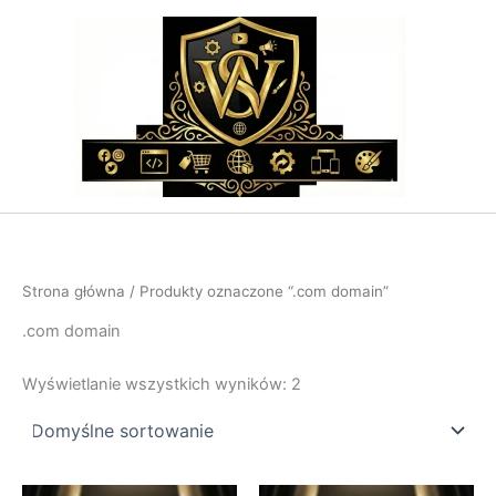
Przejdź
do
treści
Strona główna
/ Produkty oznaczone “.com domain”
.com domain
Wyświetlanie wszystkich wyników: 2