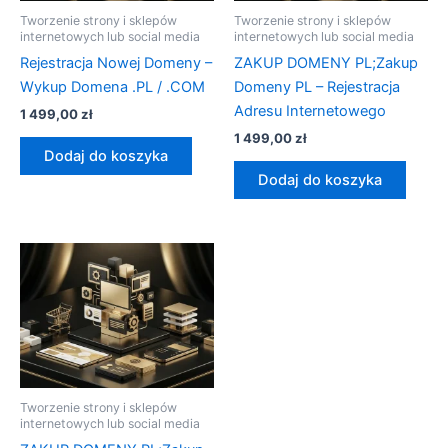
Tworzenie strony i sklepów
Tworzenie strony i sklepów
internetowych lub social media
internetowych lub social media
Rejestracja Nowej Domeny –
ZAKUP DOMENY PL;Zakup
Wykup Domena .PL / .COM
Domeny PL – Rejestracja
Adresu Internetowego
1 499,00
zł
1 499,00
zł
Dodaj do koszyka
Dodaj do koszyka
Tworzenie strony i sklepów
internetowych lub social media