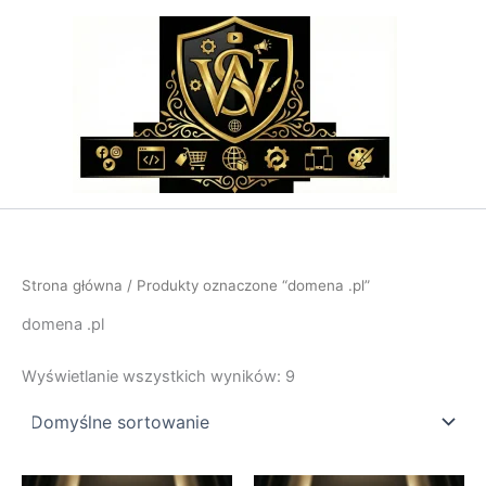
Przejdź
do
treści
Strona główna
/ Produkty oznaczone “domena .pl”
domena .pl
Wyświetlanie wszystkich wyników: 9