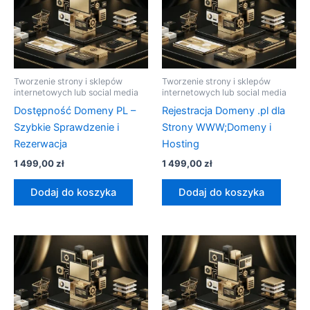
Tworzenie strony i sklepów
Tworzenie strony i sklepów
internetowych lub social media
internetowych lub social media
Dostępność Domeny PL –
Rejestracja Domeny .pl dla
Szybkie Sprawdzenie i
Strony WWW;Domeny i
Rezerwacja
Hosting
1 499,00
zł
1 499,00
zł
Dodaj do koszyka
Dodaj do koszyka