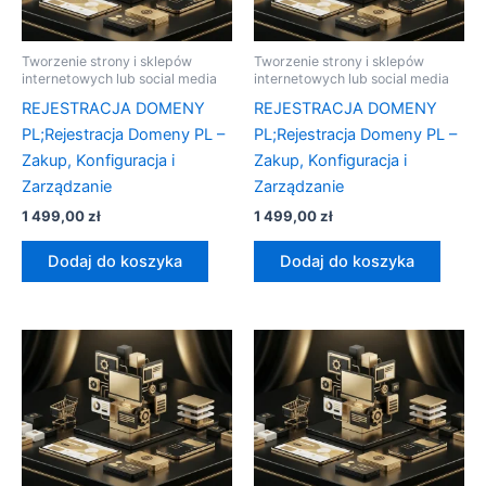
Tworzenie strony i sklepów
Tworzenie strony i sklepów
internetowych lub social media
internetowych lub social media
REJESTRACJA DOMENY
REJESTRACJA DOMENY
PL;Rejestracja Domeny PL –
PL;Rejestracja Domeny PL –
Zakup, Konfiguracja i
Zakup, Konfiguracja i
Zarządzanie
Zarządzanie
1 499,00
zł
1 499,00
zł
Dodaj do koszyka
Dodaj do koszyka