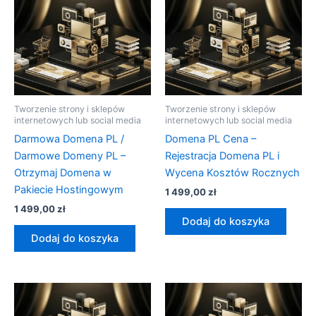
Tworzenie strony i sklepów
Tworzenie strony i sklepów
internetowych lub social media
internetowych lub social media
Darmowa Domena PL /
Domena PL Cena –
Darmowe Domeny PL –
Rejestracja Domena PL i
Otrzymaj Domena w
Wycena Kosztów Rocznych
Pakiecie Hostingowym
1 499,00
zł
1 499,00
zł
Dodaj do koszyka
Dodaj do koszyka