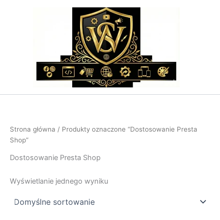
Przejdź
do
treści
Strona główna
/ Produkty oznaczone “Dostosowanie Presta
Shop”
Dostosowanie Presta Shop
Wyświetlanie jednego wyniku