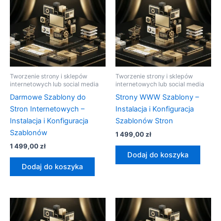
Tworzenie strony i sklepów
Tworzenie strony i sklepów
internetowych lub social media
internetowych lub social media
Darmowe Szablony do
Strony WWW Szablony –
Stron Internetowych –
Instalacja i Konfiguracja
Instalacja i Konfiguracja
Szablonów Stron
Szablonów
1 499,00
zł
1 499,00
zł
Dodaj do koszyka
Dodaj do koszyka