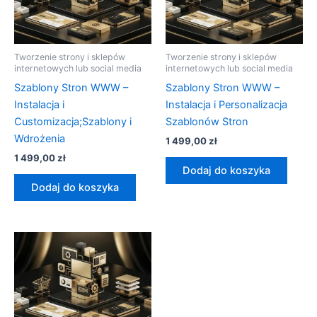
Tworzenie strony i sklepów
Tworzenie strony i sklepów
internetowych lub social media
internetowych lub social media
Szablony Stron WWW –
Szablony Stron WWW –
Instalacja i
Instalacja i Personalizacja
Customizacja;Szablony i
Szablonów Stron
Wdrożenia
1 499,00
zł
1 499,00
zł
Dodaj do koszyka
Dodaj do koszyka