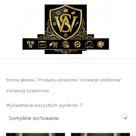
Przejdź
do
treści
Strona główna
/ Produkty oznaczone “instalacja szablonów”
instalacja szablonów
Wyświetlanie wszystkich wyników: 7