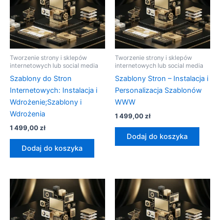
Tworzenie strony i sklepów
Tworzenie strony i sklepów
internetowych lub social media
internetowych lub social media
Szablony do Stron
Szablony Stron – Instalacja i
Internetowych: Instalacja i
Personalizacja Szablonów
Wdrożenie;Szablony i
WWW
Wdrożenia
1 499,00
zł
1 499,00
zł
Dodaj do koszyka
Dodaj do koszyka