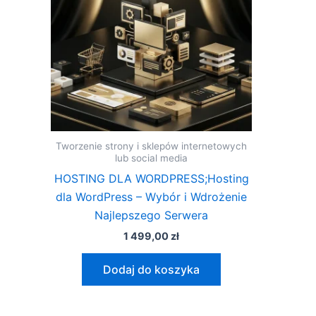
Tworzenie strony i sklepów internetowych
lub social media
HOSTING DLA WORDPRESS;Hosting
dla WordPress – Wybór i Wdrożenie
Najlepszego Serwera
1 499,00
zł
Dodaj do koszyka