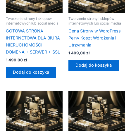
Tworzenie strony i sklepów
Tworzenie strony i sklepów
internetowych lub social media
internetowych lub social media
GOTOWA STRONA
Cena Strony w WordPress –
INTERNETOWA DLA BIURA
Pełny Koszt Wdrożenia i
NIERUCHOMOŚCI +
Utrzymania
DOMENA + SERWER + SSL
1 499,00
zł
1 499,00
zł
Dodaj do koszyka
Dodaj do koszyka