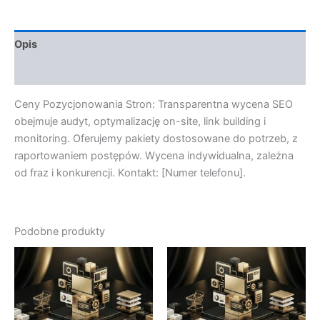
Opis
Opinie (0)
Ceny Pozycjonowania Stron: Transparentna wycena SEO
obejmuje audyt, optymalizację on-site, link building i
monitoring. Oferujemy pakiety dostosowane do potrzeb, z
raportowaniem postępów. Wycena indywidualna, zależna
od fraz i konkurencji. Kontakt: [Numer telefonu].
Podobne produkty