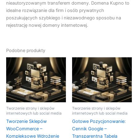
nieautoryzowanym transferem domeny. Domena Kupno to
idealne rozwiązanie dla firm i osób prywatnych
poszukujących szybkiego i niezawodnego sposobu na
rejestrację nowej domeny internetowej.
Podobne produkty
Tworzenie strony i sklepów
Tworzenie strony i sklepów
internetowych lub social media
internetowych lub social media
Tworzenie Sklepów
Gotowe Pozycjonowanie:
WooCommerce –
Cennik Google –
Kompleksowe Wdrożenie
Transparentna Tabela