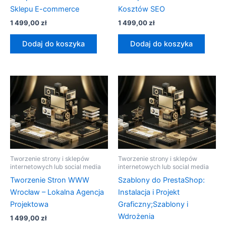
Sklepu E-commerce
Kosztów SEO
1 499,00
zł
1 499,00
zł
Dodaj do koszyka
Dodaj do koszyka
Tworzenie strony i sklepów
Tworzenie strony i sklepów
internetowych lub social media
internetowych lub social media
Tworzenie Stron WWW
Szablony do PrestaShop:
Wrocław – Lokalna Agencja
Instalacja i Projekt
Projektowa
Graficzny;Szablony i
Wdrożenia
1 499,00
zł