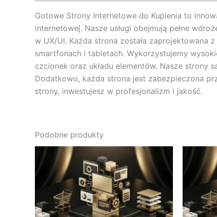
Gotowe Strony Internetowe do Kupienia to inno
internetowej. Nasze usługi obejmują pełne wdr
w UX/UI. Każda strona została zaprojektowana z
smartfonach i tabletach. Wykorzystujemy wysokie
czcionek oraz układu elementów. Nasze strony 
Dodatkowo, każda strona jest zabezpieczona pr
strony, inwestujesz w profesjonalizm i jakość.
Podobne produkty