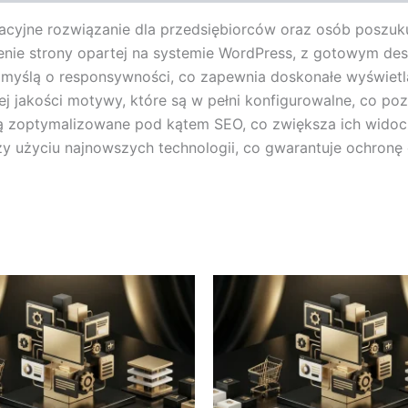
wacyjne rozwiązanie dla przedsiębiorców oraz osób poszu
ożenie strony opartej na systemie WordPress, z gotowym
 myślą o responsywności, co zapewnia doskonałe wyświetl
j jakości motywy, które są w pełni konfigurowalne, co poz
są zoptymalizowane pod kątem SEO, co zwiększa ich wido
zy użyciu najnowszych technologii, co gwarantuje ochron