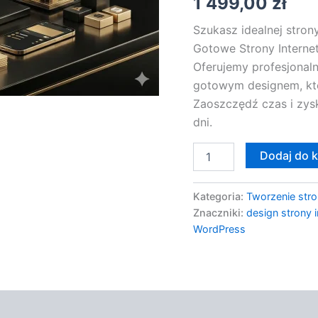
1 499,00
zł
z
Gotowym
Szukasz idealnej stron
Designem
Gotowe Strony Internet
Oferujemy profesjonal
gotowym designem, kt
Zaoszczędź czas i zysk
dni.
Dodaj do 
Kategoria:
Tworzenie stro
Znaczniki:
design strony 
WordPress