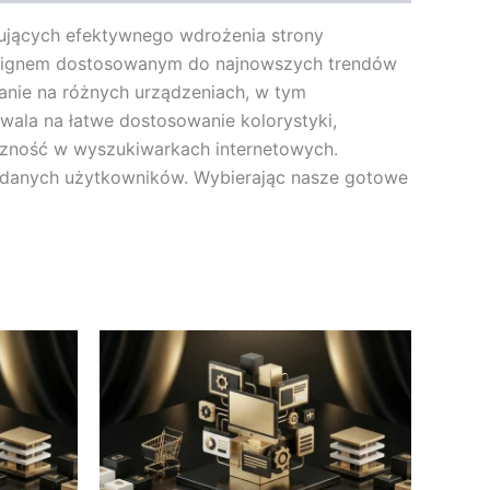
kujących efektywnego wdrożenia strony
 designem dostosowanym do najnowszych trendów
anie na różnych urządzeniach, w tym
wala na łatwe dostosowanie kolorystyki,
czność w wyszukiwarkach internetowych.
ę danych użytkowników. Wybierając nasze gotowe