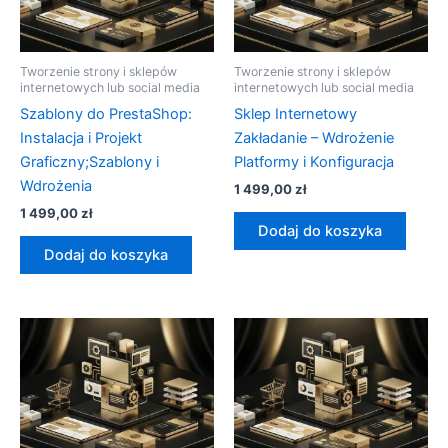
Tworzenie strony i sklepów
Tworzenie strony i sklepów
internetowych lub social media
internetowych lub social media
Szablony do PrestaShop:
Sklep Internetowy
Instalacja i Projekt
Zakładanie – Wdrożenie
Graficzny;Szablony i
Platformy i Konfiguracja
Wdrożenia
1 499,00
zł
1 499,00
zł
Dodaj do koszyka
Dodaj do koszyka