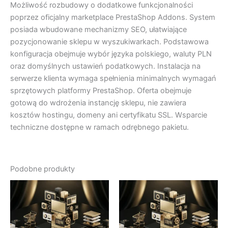
Możliwość rozbudowy o dodatkowe funkcjonalności
poprzez oficjalny marketplace PrestaShop Addons. System
posiada wbudowane mechanizmy SEO, ułatwiające
pozycjonowanie sklepu w wyszukiwarkach. Podstawowa
konfiguracja obejmuje wybór języka polskiego, waluty PLN
oraz domyślnych ustawień podatkowych. Instalacja na
serwerze klienta wymaga spełnienia minimalnych wymagań
sprzętowych platformy PrestaShop. Oferta obejmuje
gotową do wdrożenia instancję sklepu, nie zawiera
kosztów hostingu, domeny ani certyfikatu SSL. Wsparcie
techniczne dostępne w ramach odrębnego pakietu.
Podobne produkty