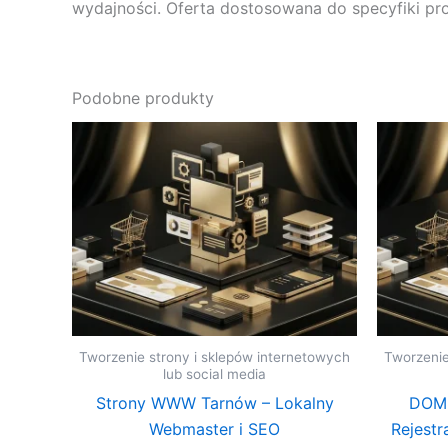
wydajności. Oferta dostosowana do specyfiki pro
Podobne produkty
Tworzenie strony i sklepów internetowych
Tworzenie
lub social media
Strony WWW Tarnów – Lokalny
DOME
Webmaster i SEO
Rejestr