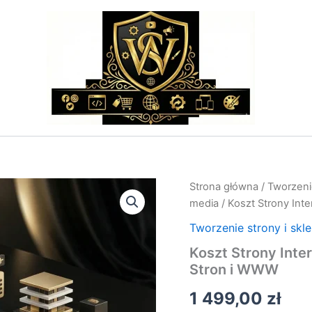
ilość
Strona główna
/
Tworzenie
Koszt
media
/ Koszt Strony Int
Strony
Internetowej:
Tworzenie strony i skl
Wycena
Koszt Strony Inte
i
Stron i WWW
Oferta;Tworzenie
Stron
1 499,00
zł
i
WWW