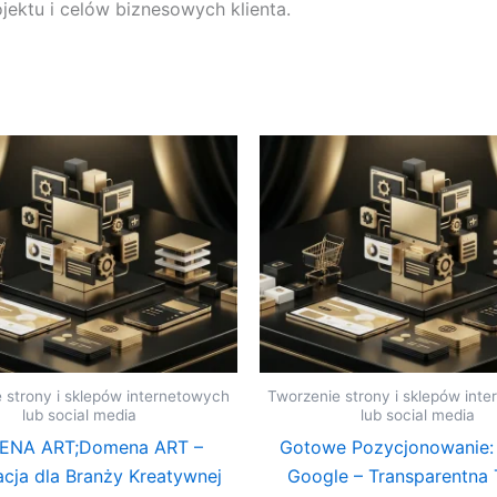
jektu i celów biznesowych klienta.
 strony i sklepów internetowych
Tworzenie strony i sklepów int
lub social media
lub social media
NA ART;Domena ART –
Gotowe Pozycjonowanie:
acja dla Branży Kreatywnej
Google – Transparentna 