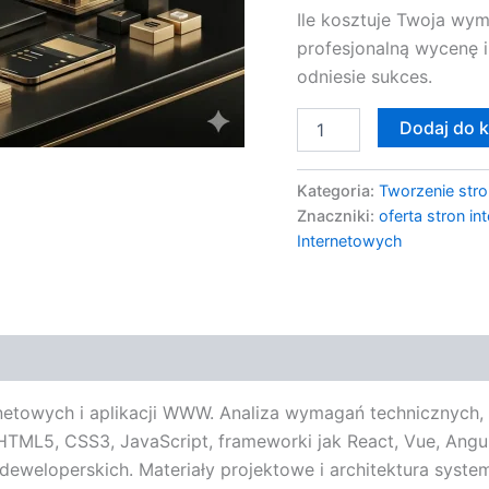
Ile kosztuje Twoja wy
profesjonalną wycenę i
odniesie sukces.
Dodaj do 
Kategoria:
Tworzenie stro
Znaczniki:
oferta stron i
Internetowych
netowych i aplikacji WWW. Analiza wymagań technicznych, s
TML5, CSS3, JavaScript, frameworki jak React, Vue, Angu
eweloperskich. Materiały projektowe i architektura syste