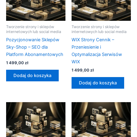
Tworzenie strony i sklepów
Tworzenie strony i sklepów
internetowych lub social media
internetowych lub social media
Pozycjonowanie Sklepów
WIX Strony Cennik –
Sky-Shop – SEO dla
Przeniesienie i
Platform Abonamentowych
Optymalizacja Serwisów
WIX
1 499,00
zł
1 499,00
zł
Dodaj do koszyka
Dodaj do koszyka