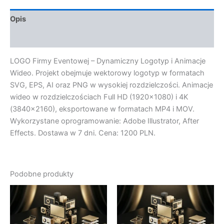
Opis
Opinie (0)
LOGO Firmy Eventowej – Dynamiczny Logotyp i Animacje
Wideo. Projekt obejmuje wektorowy logotyp w formatach
SVG, EPS, AI oraz PNG w wysokiej rozdzielczości. Animacje
wideo w rozdzielczościach Full HD (1920×1080) i 4K
(3840×2160), eksportowane w formatach MP4 i MOV.
Wykorzystane oprogramowanie: Adobe Illustrator, After
Effects. Dostawa w 7 dni. Cena: 1200 PLN.
Podobne produkty