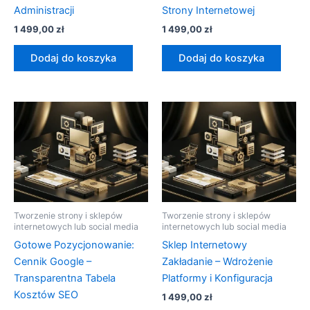
Administracji
Strony Internetowej
1 499,00
zł
1 499,00
zł
Dodaj do koszyka
Dodaj do koszyka
Tworzenie strony i sklepów
Tworzenie strony i sklepów
internetowych lub social media
internetowych lub social media
Gotowe Pozycjonowanie:
Sklep Internetowy
Cennik Google –
Zakładanie – Wdrożenie
Transparentna Tabela
Platformy i Konfiguracja
Kosztów SEO
1 499,00
zł