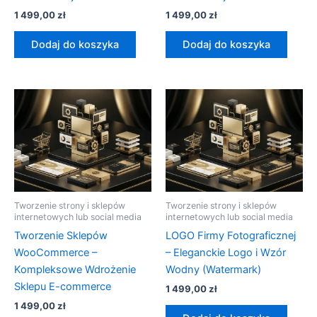
1 499,00
zł
1 499,00
zł
Dodaj do koszyka
Dodaj do koszyka
Tworzenie strony i sklepów
Tworzenie strony i sklepów
internetowych lub social media
internetowych lub social media
Tworzenie Sklepów
LOGO Firmy Fotograficznej
WooCommerce –
– Eleganckie Logo i Wzór
Kompleksowe Wdrożenie
Wodny (Watermark)
Sklepu E-commerce
1 499,00
zł
1 499,00
zł