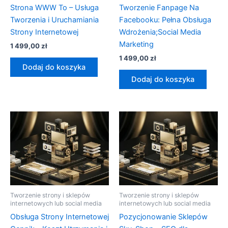
Strona WWW To – Usługa
Tworzenie Fanpage Na
Tworzenia i Uruchamiania
Facebooku: Pełna Obsługa
Strony Internetowej
Wdrożenia;Social Media
Marketing
1 499,00
zł
1 499,00
zł
Dodaj do koszyka
Dodaj do koszyka
Tworzenie strony i sklepów
Tworzenie strony i sklepów
internetowych lub social media
internetowych lub social media
Obsługa Strony Internetowej
Pozycjonowanie Sklepów