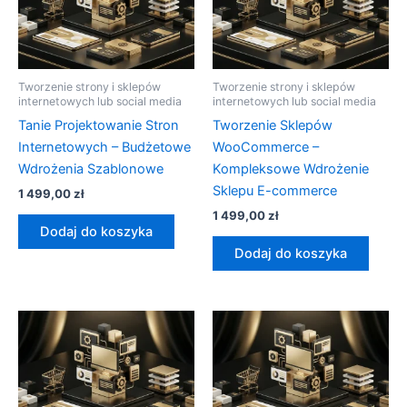
Tworzenie strony i sklepów
Tworzenie strony i sklepów
internetowych lub social media
internetowych lub social media
Tanie Projektowanie Stron
Tworzenie Sklepów
Internetowych – Budżetowe
WooCommerce –
Wdrożenia Szablonowe
Kompleksowe Wdrożenie
Sklepu E-commerce
1 499,00
zł
1 499,00
zł
Dodaj do koszyka
Dodaj do koszyka