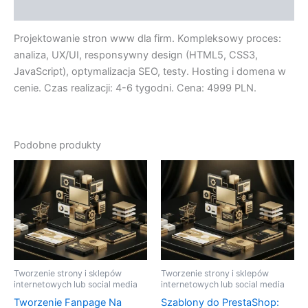
Opinie (0)
Projektowanie stron www dla firm. Kompleksowy proces:
analiza, UX/UI, responsywny design (HTML5, CSS3,
JavaScript), optymalizacja SEO, testy. Hosting i domena w
cenie. Czas realizacji: 4-6 tygodni. Cena: 4999 PLN.
Podobne produkty
Tworzenie strony i sklepów
Tworzenie strony i sklepów
internetowych lub social media
internetowych lub social media
Tworzenie Fanpage Na
Szablony do PrestaShop: