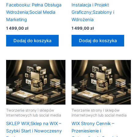
Facebooku: Pełna Obsługa
Instalacja i Projekt
Wdrożenia;Social Media
Graficzny;Szablony i
Marketing
Wdrożenia
1 499,00
zł
1 499,00
zł
Dodaj do koszyka
Dodaj do koszyka
Tworzenie strony i sklepów
Tworzenie strony i sklepów
internetowych lub social media
internetowych lub social media
SKLEP WIX;Sklep na WIX –
WIX Strony Cennik –
Szybki Start i Nowoczesny
Przeniesienie i