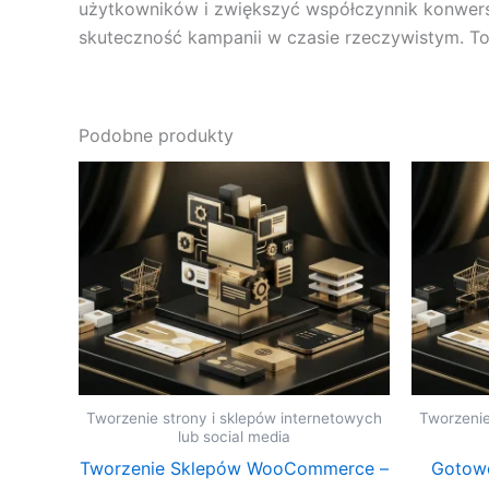
użytkowników i zwiększyć współczynnik konwers
skuteczność kampanii w czasie rzeczywistym. To i
Podobne produkty
Tworzenie strony i sklepów internetowych
Tworzenie
lub social media
Tworzenie Sklepów WooCommerce –
Gotowe