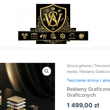
ilość
Strona główna
/
Tworzenie
Reklamy
media
/ Reklamy Graficzn
Graficzne
Google
Tworzenie strony i skl
–
Reklamy Graficzne
Kreacje
Graficznych
i
Targeting
1 499,00
zł
Kampanii
Graficznych