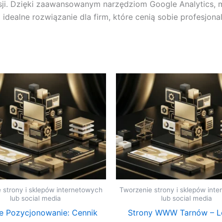
ji. Dzięki zaawansowanym narzędziom Google Analytics,
dealne rozwiązanie dla firm, które cenią sobie profesjona
 strony i sklepów internetowych
Tworzenie strony i sklepów int
lub social media
lub social media
 Pozycjonowanie: Cennik
Strony WWW Tarnów – L