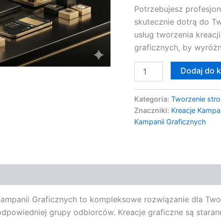
Potrzebujesz profesjon
skutecznie dotrą do Tw
usług tworzenia kreacj
graficznych, by wyróżn
Dodaj do 
Kategoria:
Tworzenie stro
Znaczniki:
Kreacje Kampan
Kampanii Graficznych
Kampanii Graficznych to kompleksowe rozwiązanie dla Twoje
powiedniej grupy odbiorców. Kreacje graficzne są stara