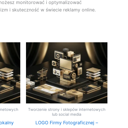
 możesz monitorować i optymalizować
lizm i skuteczność w świecie reklamy online.
ernetowych
Tworzenie strony i sklepów internetowych
lub social media
okalny
LOGO Firmy Fotograficznej –