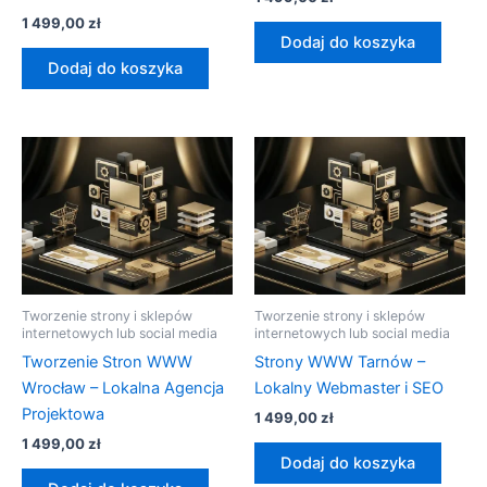
1 499,00
zł
Dodaj do koszyka
Dodaj do koszyka
Tworzenie strony i sklepów
Tworzenie strony i sklepów
internetowych lub social media
internetowych lub social media
Tworzenie Stron WWW
Strony WWW Tarnów –
Wrocław – Lokalna Agencja
Lokalny Webmaster i SEO
Projektowa
1 499,00
zł
1 499,00
zł
Dodaj do koszyka