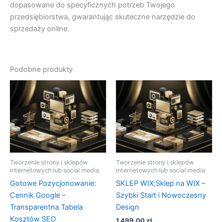
dopasowane do specyficznych potrzeb Twojego
przedsiębiorstwa, gwarantując skuteczne narzędzie do
sprzedaży online.
Podobne produkty
Tworzenie strony i sklepów
Tworzenie strony i sklepów
internetowych lub social media
internetowych lub social media
Gotowe Pozycjonowanie:
SKLEP WIX;Sklep na WIX –
Cennik Google –
Szybki Start i Nowoczesny
Transparentna Tabela
Design
Kosztów SEO
1 499,00
zł