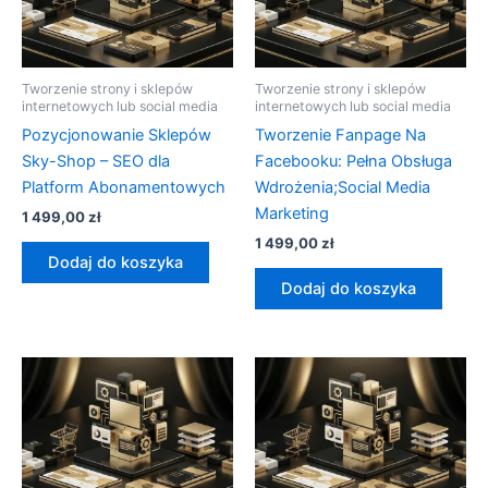
Tworzenie strony i sklepów
Tworzenie strony i sklepów
internetowych lub social media
internetowych lub social media
Pozycjonowanie Sklepów
Tworzenie Fanpage Na
Sky-Shop – SEO dla
Facebooku: Pełna Obsługa
Platform Abonamentowych
Wdrożenia;Social Media
Marketing
1 499,00
zł
1 499,00
zł
Dodaj do koszyka
Dodaj do koszyka